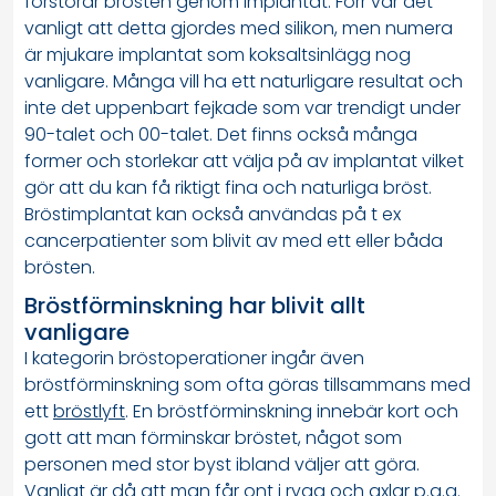
förstorar brösten genom implantat. Förr var det
vanligt att detta gjordes med silikon, men numera
är mjukare implantat som koksaltsinlägg nog
vanligare. Många vill ha ett naturligare resultat och
inte det uppenbart fejkade som var trendigt under
90-talet och 00-talet. Det finns också många
former och storlekar att välja på av implantat vilket
gör att du kan få riktigt fina och naturliga bröst.
Bröstimplantat kan också användas på t ex
cancerpatienter som blivit av med ett eller båda
brösten.
Bröstförminskning har blivit allt
vanligare
I kategorin bröstoperationer ingår även
bröstförminskning som ofta göras tillsammans med
ett
bröstlyft
. En bröstförminskning innebär kort och
gott att man förminskar bröstet, något som
personen med stor byst ibland väljer att göra.
Vanligt är då att man får ont i rygg och axlar p.g.a.