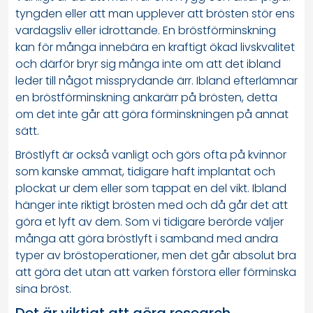
tyngden eller att man upplever att brösten stör ens
vardagsliv eller idrottande. En bröstförminskning
kan för många innebära en kraftigt ökad livskvalitet
och därför bryr sig många inte om att det ibland
leder till något missprydande ärr. Ibland efterlämnar
en bröstförminskning ankarärr på brösten, detta
om det inte går att göra förminskningen på annat
sätt.
Bröstlyft är också vanligt och görs ofta på kvinnor
som kanske ammat, tidigare haft implantat och
plockat ur dem eller som tappat en del vikt. Ibland
hänger inte riktigt brösten med och då går det att
göra et lyft av dem. Som vi tidigare berörde väljer
många att göra bröstlyft i samband med andra
typer av bröstoperationer, men det går absolut bra
att göra det utan att varken förstora eller förminska
sina bröst.