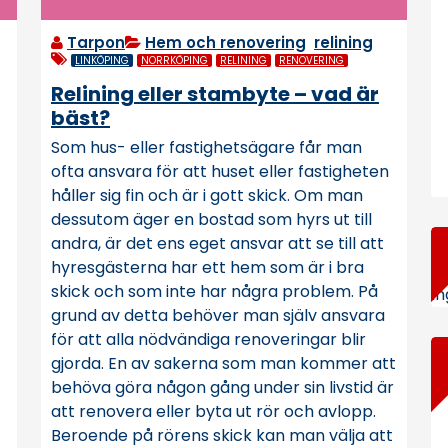
Tarpon
Hem och renovering
,
relining
LINKÖPING
NORRKÖPING
RELINING
RENOVERING
Relining eller stambyte – vad är
bäst?
Som hus- eller fastighetsägare får man
ofta ansvara för att huset eller fastigheten
håller sig fin och är i gott skick. Om man
dessutom äger en bostad som hyrs ut till
andra, är det ens eget ansvar att se till att
hyresgästerna har ett hem som är i bra
skick och som inte har några problem. På
In
grund av detta behöver man själv ansvara
för att alla nödvändiga renoveringar blir
gjorda. En av sakerna som man kommer att
behöva göra någon gång under sin livstid är
att renovera eller byta ut rör och avlopp.
Beroende på rörens skick kan man välja att