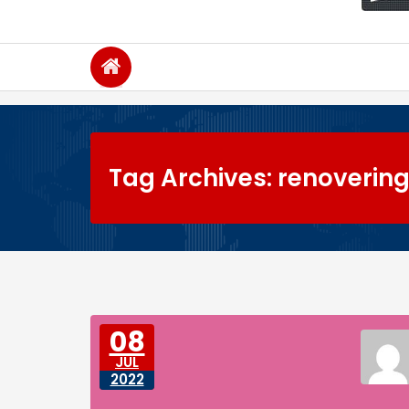
Tag Archives: renoverin
08
JUL
2022