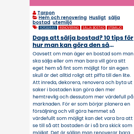
Tarpon
Hem och renovering
,
Husligt
,
sälja
bostad
,
utemiljö
FOTOGRAFI
RENOVERING
SÄLJA BOSTAD
UTEMILJÖ
Dags att sälja bostad? 10 tips för
hur man kan göra den så
attraktiv som möjligt
Oavsett om man äger en bostad som man
ska sälja eller om man bara vill göra sitt
eget hem så fint som möjligt för sin egen
skull är det alltid roligt att piffa till den lite.
Att inreda, dekorera, renovera och byta ut
saker i bostaden kan göra den mer
hemtrevlig och dessutom mer värdefull på
marknaden. För er som börjar planera en
försäljning och vill göra hemmet så
värdefullt som möjligt kan det vara bra att
se till så att bostaden är i så bra skick som
möjligt. Det är sällan man renoverar bara