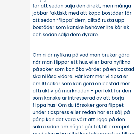
för att sedan sälja den direkt, men många
jobbar faktiskt med att köpa bostäder för
att sedan “flippa” dem, alltså rusta upp
bostäder som kanske behöver lite kärlek
och sedan sälja dem dyrare.
Om ni är nyfikna på vad man brukar göra
när man flippar ett hus, eller bara nyfikna
på saker som kan öka värdet på en bostad
ska ni läsa vidare. Här kommer vi tipsa er
om 10 saker som kan göra en bostad mer
attraktiv på marknaden – perfekt för den
som kanske är intresserad av att börja
flippa hus! Om du försöker göra flippet
under tidspress eller redan har ett sälj på
gång kan det vara värt att ligga på den
säkra sidan om något går fel, till exempel
med elen – ha alltid kontaktuppgifter till e