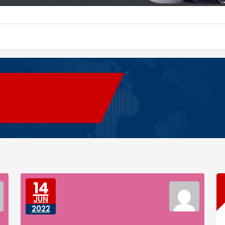
g
14
JUN
2022