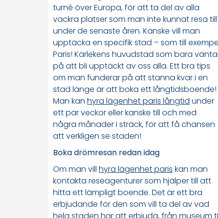
turné över Europa, för att ta del av alla
vackra platser som man inte kunnat resa till
under de senaste åren. Kanske vill man
upptäcka en specifik stad – som till exempe
Paris! Kärlekens huvudstad som bara vänta
på att bli upptäckt av oss alla. Ett bra tips
om man funderar på att stanna kvar i en
stad länge är att boka ett långtidsboende!
Man kan
hyra lägenhet paris långtid
under
ett par veckor eller kanske till och med
några månader i sträck, för att få chansen
att verkligen se staden!
Boka drömresan redan idag
Om man vill
hyra lägenhet paris
kan man
kontakta reseagenturer som hjälper till att
hitta ett lämpligt boende. Det är ett bra
erbjudande för den som vill ta del av vad
hela staden har att erbjuda, från museum til