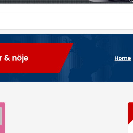
r & nöje
Home