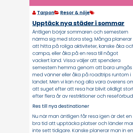
Tarpon
Resor & nöje
Upptäck nya städer i sommar
Äntligen börjar sommaren och semestern
närma sig med stora steg. Många planerar
att hitta på roliga aktiviteter, kanske åka oc
campa, eller åka på en resa till något
vackert land. Vissa väljer att spendera
semestern hemma genom att bara umgås
med vänner eller åka på roadtrips runtom i
landet. Men vi kan nog alla vara överens o
att suget efter att resa har blivit olidligt stor
efter flera år av restriktioner och reseförbud
Res till nya destinationer
Nu när man äntligen får resa igen är det en
bra tid att upptäcka platser och länder ma
inte sett tidigare. Kanske planerar man in e