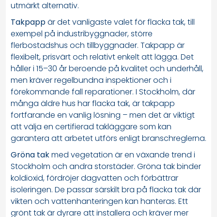
utmärkt alternativ.
Takpapp
är det vanligaste valet för flacka tak, till
exempel på industribyggnader, större
flerbostadshus och tillbyggnader. Takpapp är
flexibelt, prisvärt och relativt enkelt att lägga. Det
håller i 15–30 år beroende på kvalitet och underhåll,
men kräver regelbundna inspektioner och i
förekommande fall reparationer. I Stockholm, där
många äldre hus har flacka tak, är takpapp
fortfarande en vanlig lösning – men det är viktigt
att välja en certifierad takläggare som kan
garantera att arbetet utförs enligt branschreglerna.
Gröna tak
med vegetation är en växande trend i
Stockholm och andra storstäder. Gröna tak binder
koldioxid, fördröjer dagvatten och förbättrar
isoleringen. De passar särskilt bra på flacka tak där
vikten och vattenhanteringen kan hanteras. Ett
grönt tak är dyrare att installera och kräver mer