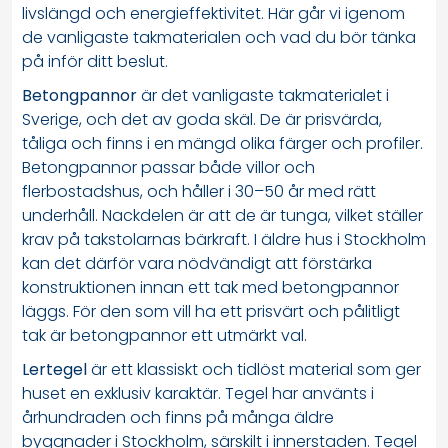
livslängd och energieffektivitet. Här går vi igenom
de vanligaste takmaterialen och vad du bör tänka
på inför ditt beslut.
Betongpannor
är det vanligaste takmaterialet i
Sverige, och det av goda skäl. De är prisvärda,
tåliga och finns i en mängd olika färger och profiler.
Betongpannor passar både villor och
flerbostadshus, och håller i 30–50 år med rätt
underhåll. Nackdelen är att de är tunga, vilket ställer
krav på takstolarnas bärkraft. I äldre hus i Stockholm
kan det därför vara nödvändigt att förstärka
konstruktionen innan ett tak med betongpannor
läggs. För den som vill ha ett prisvärt och pålitligt
tak är betongpannor ett utmärkt val.
Lertegel
är ett klassiskt och tidlöst material som ger
huset en exklusiv karaktär. Tegel har använts i
århundraden och finns på många äldre
byggnader i Stockholm, särskilt i innerstaden. Tegel