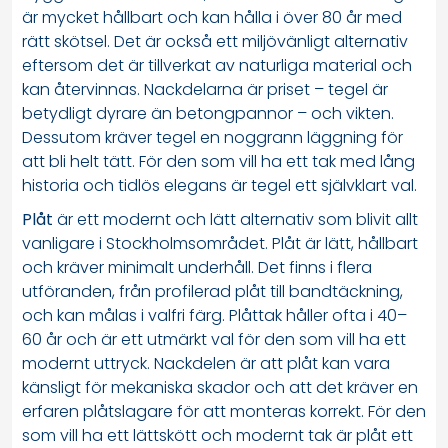
är mycket hållbart och kan hålla i över 80 år med
rätt skötsel. Det är också ett miljövänligt alternativ
eftersom det är tillverkat av naturliga material och
kan återvinnas. Nackdelarna är priset – tegel är
betydligt dyrare än betongpannor – och vikten.
Dessutom kräver tegel en noggrann läggning för
att bli helt tätt. För den som vill ha ett tak med lång
historia och tidlös elegans är tegel ett självklart val.
Plåt
är ett modernt och lätt alternativ som blivit allt
vanligare i Stockholmsområdet. Plåt är lätt, hållbart
och kräver minimalt underhåll. Det finns i flera
utföranden, från profilerad plåt till bandtäckning,
och kan målas i valfri färg. Plåttak håller ofta i 40–
60 år och är ett utmärkt val för den som vill ha ett
modernt uttryck. Nackdelen är att plåt kan vara
känsligt för mekaniska skador och att det kräver en
erfaren plåtslagare för att monteras korrekt. För den
som vill ha ett lättskött och modernt tak är plåt ett