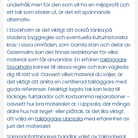
underhåll, men för den som vill ha en miljöprofil och
ett tak som sticker ut, är det ett spännande
alternativ.
I Stockholm är det viktigt att också tänka på
stadens byggregler och eventuella kulturhistoriska
krav. I vissa områden, som Gamla stan och delar av
Östermalm, kan det finnas restriktioner för vilka
material som får användas. En erfaren
takläggare
Stockholm
känner till dessa regler och kan vägleda
dig till rätt val. Oavsett vilket material du väljer, är
det viktigt att anlita en certifierad takläggare med
goda referenser. Felaktigt lagda tak kan leda till
läckage, fuktskador och kostsamma reparationer –
oavsett hur bra materialet är. I Uppsala, där många
äldre hus har tegel- eller plåttak, är det lika viktigt
att välja en
takläggare Uppsala
med erfarenhet av
just det materialet.
Sammanfattningsvis handlar valet av takmaterial