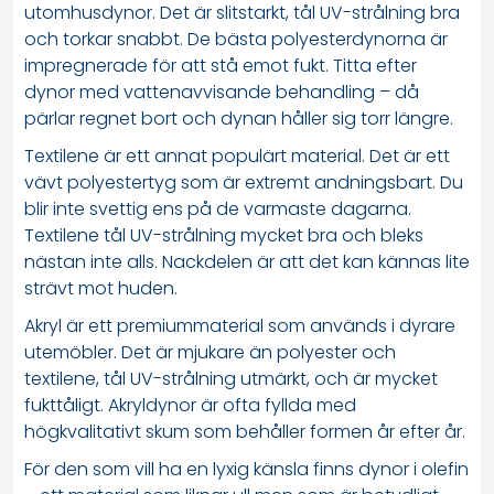
utomhusdynor. Det är slitstarkt, tål UV-strålning bra
och torkar snabbt. De bästa polyesterdynorna är
impregnerade för att stå emot fukt. Titta efter
dynor med vattenavvisande behandling – då
pärlar regnet bort och dynan håller sig torr längre.
Textilene är ett annat populärt material. Det är ett
vävt polyestertyg som är extremt andningsbart. Du
blir inte svettig ens på de varmaste dagarna.
Textilene tål UV-strålning mycket bra och bleks
nästan inte alls. Nackdelen är att det kan kännas lite
strävt mot huden.
Akryl är ett premiummaterial som används i dyrare
utemöbler. Det är mjukare än polyester och
textilene, tål UV-strålning utmärkt, och är mycket
fukttåligt. Akryldynor är ofta fyllda med
högkvalitativt skum som behåller formen år efter år.
För den som vill ha en lyxig känsla finns dynor i olefin