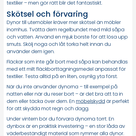
textilier – men gör rätt blir det fantastiskt.
Skötsel och förvaring
Dynor till utemöbler kräver mer skötsel än möbler
inomhus. Tvätta dem regelbundet med mild såpa
och vatten. Använd en mjuk borste för att lösa upp
smuts. Skölj noga och låt torka helt innan du
använder dem igen.
Fläckar som inte går bort med såpa kan behandlas
med ett milt fläckborttagningsmedel anpassat för
textilier. Testa alltid på en liten, osynlig yta först.
När du inte använder dynorna – till exempel på
natten eller när du reser bort – är det bra att ta in
dem eller täcka över dem. En
möbelskydd
är perfekt
för att skydda mot regn och dagg.
Under vintern bör du förvara dynorna torrt. En
dynbox är en praktisk investering – en stor låda av
väderbeständigt material som rymmer alla dynor.