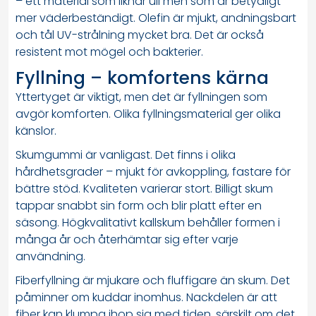
– ett material som liknar ull men som är betydligt
mer väderbeständigt. Olefin är mjukt, andningsbart
och tål UV-strålning mycket bra. Det är också
resistent mot mögel och bakterier.
Fyllning – komfortens kärna
Yttertyget är viktigt, men det är fyllningen som
avgör komforten. Olika fyllningsmaterial ger olika
känslor.
Skumgummi är vanligast. Det finns i olika
hårdhetsgrader – mjukt för avkoppling, fastare för
bättre stöd. Kvaliteten varierar stort. Billigt skum
tappar snabbt sin form och blir platt efter en
säsong. Högkvalitativt kallskum behåller formen i
många år och återhämtar sig efter varje
användning.
Fiberfyllning är mjukare och fluffigare än skum. Det
påminner om kuddar inomhus. Nackdelen är att
fiber kan klumpa ihop sig med tiden, särskilt om det