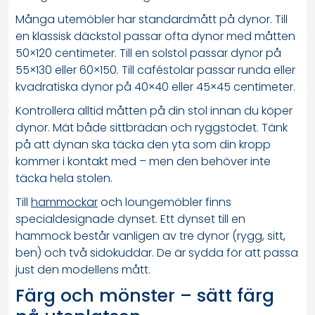
Många utemöbler har standardmått på dynor. Till
en klassisk däckstol passar ofta dynor med måtten
50×120 centimeter. Till en solstol passar dynor på
55×130 eller 60×150. Till caféstolar passar runda eller
kvadratiska dynor på 40×40 eller 45×45 centimeter.
Kontrollera alltid måtten på din stol innan du köper
dynor. Mät både sittbrädan och ryggstödet. Tänk
på att dynan ska täcka den yta som din kropp
kommer i kontakt med – men den behöver inte
täcka hela stolen.
Till
hammockar
och loungemöbler finns
specialdesignade dynset. Ett dynset till en
hammock består vanligen av tre dynor (rygg, sitt,
ben) och två sidokuddar. De är sydda för att passa
just den modellens mått.
Färg och mönster – sätt färg