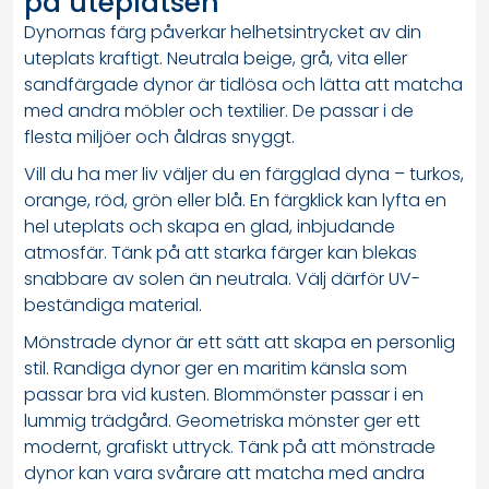
på uteplatsen
Dynornas färg påverkar helhetsintrycket av din
uteplats kraftigt. Neutrala beige, grå, vita eller
sandfärgade dynor är tidlösa och lätta att matcha
med andra möbler och textilier. De passar i de
flesta miljöer och åldras snyggt.
Vill du ha mer liv väljer du en färgglad dyna – turkos,
orange, röd, grön eller blå. En färgklick kan lyfta en
hel uteplats och skapa en glad, inbjudande
atmosfär. Tänk på att starka färger kan blekas
snabbare av solen än neutrala. Välj därför UV-
beständiga material.
Mönstrade dynor är ett sätt att skapa en personlig
stil. Randiga dynor ger en maritim känsla som
passar bra vid kusten. Blommönster passar i en
lummig trädgård. Geometriska mönster ger ett
modernt, grafiskt uttryck. Tänk på att mönstrade
dynor kan vara svårare att matcha med andra