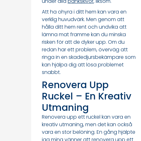
under alla
bänkskivor
, liksom.
Att ha ohyra i ditt hem kan vara en
verklig huvudvärk. Men genom att
hålla ditt hem rent och undvika att
lämna mat framme kan du minska
risken för att de dyker upp. Om du
redan har ett problem, överväg att
ringa in en skadedjursbekämpare som
kan hjälpa dig att lösa problemet
snabbt.
Renovera Upp
Ruckel – En Kreativ
Utmaning
Renovera upp ett ruckel kan vara en
kreativ utmaning, men det kan också
vara en stor belöning. En gång hjälpte
jag mina vänner att renovera upp ett