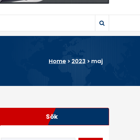
Home
>
2023
>
maj
Sök