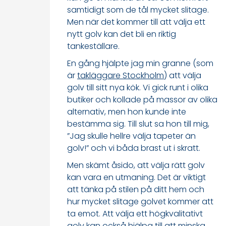
samtidigt som de tål mycket slitage.
Men när det kommer till att välja ett
nytt golv kan det bli en riktig
tankeställare.
En gång hjälpte jag min granne (som
är
takläggare Stockholm
) att välja
golv till sitt nya kök. Vi gick runt i olika
butiker och kollade på massor av olika
alternativ, men hon kunde inte
bestämma sig. Till slut sa hon till mig,
”Jag skulle hellre välja tapeter än
golv!” och vi båda brast ut i skratt.
Men skämt åsido, att välja rätt golv
kan vara en utmaning. Det är viktigt
att tänka på stilen på ditt hem och
hur mycket slitage golvet kommer att
ta emot. Att välja ett högkvalitativt
golv kan också hjälpa till att minska