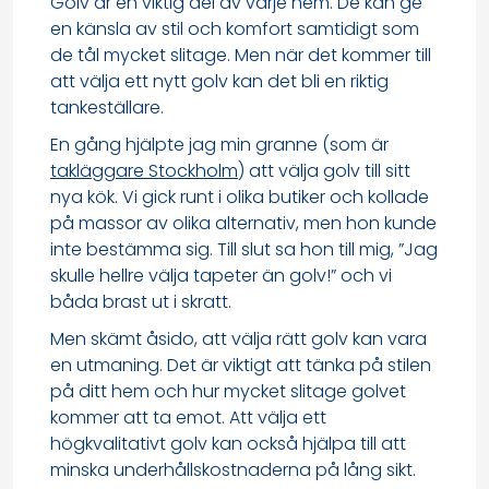
Golv är en viktig del av varje hem. De kan ge
en känsla av stil och komfort samtidigt som
de tål mycket slitage. Men när det kommer till
att välja ett nytt golv kan det bli en riktig
tankeställare.
En gång hjälpte jag min granne (som är
takläggare Stockholm
) att välja golv till sitt
nya kök. Vi gick runt i olika butiker och kollade
på massor av olika alternativ, men hon kunde
inte bestämma sig. Till slut sa hon till mig, ”Jag
skulle hellre välja tapeter än golv!” och vi
båda brast ut i skratt.
Men skämt åsido, att välja rätt golv kan vara
en utmaning. Det är viktigt att tänka på stilen
på ditt hem och hur mycket slitage golvet
kommer att ta emot. Att välja ett
högkvalitativt golv kan också hjälpa till att
minska underhållskostnaderna på lång sikt.