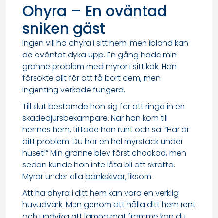
Ohyra – En oväntad
sniken gäst
Ingen vill ha ohyra i sitt hem, men ibland kan
de oväntat dyka upp. En gång hade min
granne problem med myror i sitt kök. Hon
försökte allt för att få bort dem, men
ingenting verkade fungera.
Till slut bestämde hon sig för att ringa in en
skadedjursbekämpare. När han kom till
hennes hem, tittade han runt och sa: ”Här är
ditt problem. Du har en hel myrstack under
huset!” Min granne blev först chockad, men
sedan kunde hon inte låta bli att skratta.
Myror under alla
bänkskivor
, liksom.
Att ha ohyra i ditt hem kan vara en verklig
huvudvärk. Men genom att hålla ditt hem rent
och undvika att lämna mat framme kan du