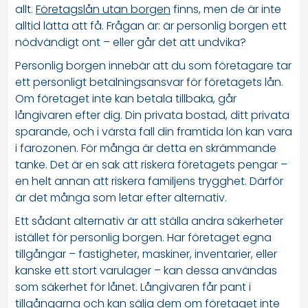
allt.
Företagslån utan borgen
finns, men de är inte
alltid lätta att få. Frågan är: är personlig borgen ett
nödvändigt ont – eller går det att undvika?
Personlig borgen innebär att du som företagare tar
ett personligt betalningsansvar för företagets lån.
Om företaget inte kan betala tillbaka, går
långivaren efter dig. Din privata bostad, ditt privata
sparande, och i värsta fall din framtida lön kan vara
i farozonen. För många är detta en skrämmande
tanke. Det är en sak att riskera företagets pengar –
en helt annan att riskera familjens trygghet. Därför
är det många som letar efter alternativ.
Ett sådant alternativ är att ställa andra säkerheter
istället för personlig borgen. Har företaget egna
tillgångar – fastigheter, maskiner, inventarier, eller
kanske ett stort varulager – kan dessa användas
som säkerhet för lånet. Långivaren får pant i
tillgångarna och kan sälja dem om företaget inte