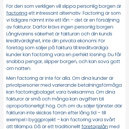
För den som verkligen vill slippa personlig borgen är
factoring
ett intressant alternativ. Factoring är som
vi tidigare nämnt inte ett lån – det är en försäljning
av fakturor. Därför krävs ingen personlig borgen.
Långivarens säkerhet är fakturan och din kunds
kreditvärdighet, inte din privata ekonomi. För
företag som säljer på faktura till kreditvärdiga
kunder kan factoring vara en perfekt lösning. Du får
snabba pengar, slipper borgen, och kan sova gott
om natten.
Men factoring är inte för alla. Om dina kunder är
privatpersoner med varierande betalningsförmåga
kan factoringbolaget vara tveksamma. Om dina
fakturor är små och många kan avgiften bli
oproportionerligt hög. Och om du säljer tjänster där
fakturan inte skickas förrän efter lång tid – till
exempel i byggprojekt – kan factoring vara svårt
att tillämpa. Då är ett traditionellt
företagslån
med