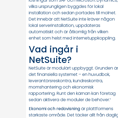
lösningar som SAP och Microsoft Dynamics,
vilka ursprungligen byggdes för lokal
installation och sedan portades till molnet.
Det innebär att NetSuite inte kräver någon
lokal serverinstallation, uppdateras
automatiskt och är åtkomlig från vilken
enhet som helst med internetuppkoppling.
Vad ingår i
NetSuite?
NetSuite är modulärt uppbyggt. Grunden ä
det finansiella systemet – en huvudbok,
leverantörsreskontra, kundreskontra,
momshantering och ekonomisk
rapportering. Runt den kärnan kan företag
sedan aktivera de moduler de behöver.¹
Ekonomi och redovisning
är plattformens
starkaste område. Det täcker allt från dagli