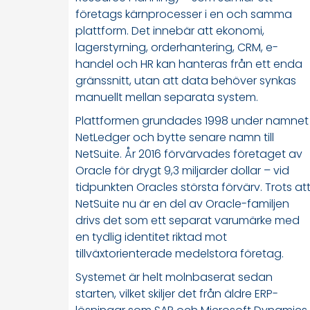
företags kärnprocesser i en och samma
plattform. Det innebär att ekonomi,
lagerstyrning, orderhantering, CRM, e-
handel och HR kan hanteras från ett enda
gränssnitt, utan att data behöver synkas
manuellt mellan separata system.
Plattformen grundades 1998 under namnet
NetLedger och bytte senare namn till
NetSuite. År 2016 förvärvades företaget av
Oracle för drygt 9,3 miljarder dollar – vid
tidpunkten Oracles största förvärv. Trots at
NetSuite nu är en del av Oracle-familjen
drivs det som ett separat varumärke med
en tydlig identitet riktad mot
tillväxtorienterade medelstora företag.
Systemet är helt molnbaserat sedan
starten, vilket skiljer det från äldre ERP-