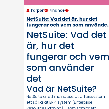
Tarpon
Finance
NetSuite: Vad det är, hur det
fungerar och vem som använde
det
NetSuite: Vad det
är, hur det
fungerar och ve
som använder
det
Vad är NetSuite?
NetSuite är ett molnbaserat affärssystem –
ett så kallat ERP-system (Enterprise
Resource Planning) – som samlar ett