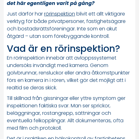
det här egentligen varit på gång?
Just därför har
rörinspektion
blivit ett allt viktigare
verktyg för både privatpersoner, fastighetsägare
och bostadsrättsföreningar. Inte som en akut
åtgärd – utan som förebyggande kontroll.
Vad är en rörinspektion?
En rörinspektion innebär att avloppssystemet
undersöks invändigt med kamera. Genom
golvbrunnar, rensluckor eller andra åtkomstpunkter
förs en kamera in i rören, vilket gör det möjligt att i
realtid se deras skick.
Till skillnad från gissningar eller yttre symptom ger
inspektionen faktiska svar. Man ser sprickor,
beläggningar, rostangrepp, sättningar och
eventuella felkopplingar. Allt dokumenteras, ofta
med film och protokoll.
Det är i praktiken en hälsokontroll av fastighetens