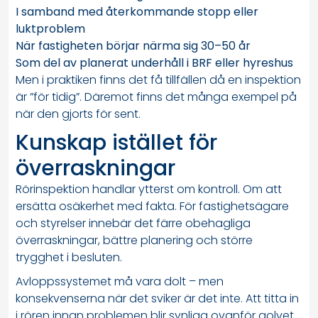
I samband med återkommande stopp eller
luktproblem
När fastigheten börjar närma sig 30–50 år
Som del av planerat underhåll i BRF eller hyreshus
Men i praktiken finns det få tillfällen då en inspektion
är ”för tidig”. Däremot finns det många exempel på
när den gjorts för sent.
Kunskap istället för
överraskningar
Rörinspektion handlar ytterst om kontroll. Om att
ersätta osäkerhet med fakta. För fastighetsägare
och styrelser innebär det färre obehagliga
överraskningar, bättre planering och större
trygghet i besluten.
Avloppssystemet må vara dolt – men
konsekvenserna när det sviker är det inte. Att titta in
i rören innan problemen blir synliga ovanför golvet