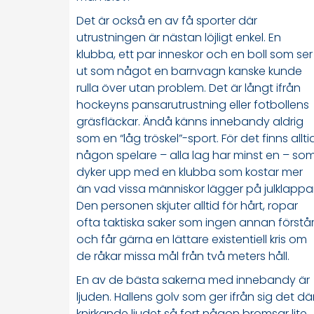
Det är också en av få sporter där
utrustningen är nästan löjligt enkel. En
klubba, ett par inneskor och en boll som ser
ut som något en barnvagn kanske kunde
rulla över utan problem. Det är långt ifrån
hockeyns pansarutrustning eller fotbollens
gräsfläckar. Ändå känns innebandy aldrig
som en “låg tröskel”-sport. För det finns allti
någon spelare – alla lag har minst en – so
dyker upp med en klubba som kostar mer
än vad vissa människor lägger på julklappar
Den personen skjuter alltid för hårt, ropar
ofta taktiska saker som ingen annan förstå
och får gärna en lättare existentiell kris om
de råkar missa mål från två meters håll.
En av de bästa sakerna med innebandy är
ljuden. Hallens golv som ger ifrån sig det dä
knirkande ljudet så fort någon bromsar lite