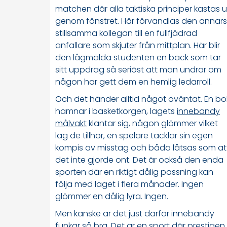
matchen där alla taktiska principer kastas u
genom fönstret. Här förvandlas den annars
stillsamma kollegan till en fullfjädrad
anfallare som skjuter från mittplan. Här blir
den lågmälda studenten en back som tar
sitt uppdrag så seriöst att man undrar om
någon har gett dem en hemlig ledarroll.
Och det händer alltid något oväntat. En bol
hamnar i basketkorgen, lagets
innebandy
målvakt
klantar sig, någon glömmer vilket
lag de tillhör, en spelare tacklar sin egen
kompis av misstag och båda låtsas som at
det inte gjorde ont. Det är också den enda
sporten där en riktigt dålig passning kan
följa med laget i flera månader. Ingen
glömmer en dålig lyra. Ingen.
Men kanske är det just därför innebandy
funkar så bra. Det är en sport där prestigen