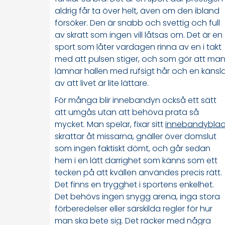
aldrig får ta över helt, även om den ibland
försöker. Den är snabb och svettig och full
av skratt som ingen vill låtsas om. Det är en
sport som låter vardagen rinna av en i takt
med att pulsen stiger, och som gör att ma
lämnar hallen med rufsigt hår och en känsl
av att livet är lite lättare.
För många blir innebandyn också ett sätt
att umgås utan att behöva prata så
mycket. Man spelar, fixar sitt
innebandybla
skrattar åt missarna, gnäller över domslut
som ingen faktiskt dömt, och går sedan
hem i en lätt darrighet som känns som ett
tecken på att kvällen användes precis rätt.
Det finns en trygghet i sportens enkelhet.
Det behövs ingen snygg arena, inga stora
förberedelser eller särskilda regler för hur
man ska bete sig. Det räcker med några