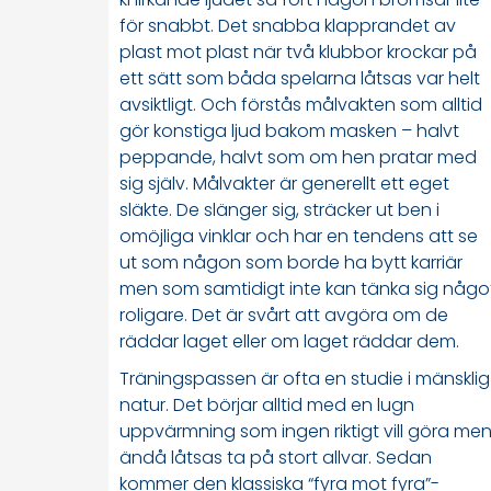
för snabbt. Det snabba klapprandet av
plast mot plast när två klubbor krockar på
ett sätt som båda spelarna låtsas var helt
avsiktligt. Och förstås målvakten som alltid
gör konstiga ljud bakom masken – halvt
peppande, halvt som om hen pratar med
sig själv. Målvakter är generellt ett eget
släkte. De slänger sig, sträcker ut ben i
omöjliga vinklar och har en tendens att se
ut som någon som borde ha bytt karriär
men som samtidigt inte kan tänka sig någo
roligare. Det är svårt att avgöra om de
räddar laget eller om laget räddar dem.
Träningspassen är ofta en studie i mänsklig
natur. Det börjar alltid med en lugn
uppvärmning som ingen riktigt vill göra me
ändå låtsas ta på stort allvar. Sedan
kommer den klassiska “fyra mot fyra”-