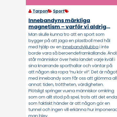
Tarpon
Sport
Innebandyns märkliga
magnetism – varför vi aldrig
riktigt slutar spela
Man skulle kunna tro att en sport som
bygger på att jaga en plastboll med hål
med hjälp av en
innebandyklubba
i inte
borde vara så beroendeframkallande. Änd
står människor över hela landet varje kväll i
sina knarrande sporthallar och väntar på
att någon ska ropa “nu kör vi!”. Det är någo
med innebandy som får oss att glömma all
annat: tiden, tröttheten, värdigheten.
Plötsligt springer vuxna människor omkring
som om allt stod på spel, trots att det end
som faktiskt händer är att någon gör en
tunnel och ingen vill erkänna hur imponera
man blev.