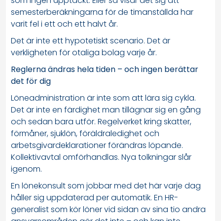
som ingen upptäckt. Eller så visar det sig att
semesterberäkningarna för de timanställda har
varit fel i ett och ett halvt år.
Det är inte ett hypotetiskt scenario. Det är
verkligheten för otaliga bolag varje år.
Reglerna ändras hela tiden – och ingen berättar
det för dig
Löneadministration är inte som att lära sig cykla.
Det är inte en färdighet man tillägnar sig en gång
och sedan bara utför. Regelverket kring skatter,
förmåner, sjuklön, föräldraledighet och
arbetsgivardeklarationer förändras löpande.
Kollektivavtal omförhandlas. Nya tolkningar slår
igenom.
En lönekonsult som jobbar med det här varje dag
håller sig uppdaterad per automatik. En HR-
generalist som kör löner vid sidan av sina tio andra